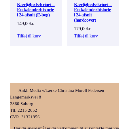
Kærlighedsskrinet –
Kærlighedsskrinet –
En kalenderhistorie
En kalenderhistorie
i 24 afsnit (E-bog)
i 24 afsnit
(hardcover)
149,00
kr.
179,00
kr.
Tilføj til kurv
Tilføj til kurv
Ankh Media v/Lærke Christina Morell Pedersen
Langemarksvej 8
2860 Søborg
Tlf. 2215 2052
CVR. 31321956
Har du spørgsmål er du velkommen til at kontakte mig via