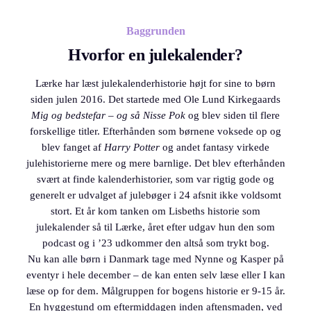
Baggrunden
Hvorfor en julekalender?
Lærke har læst julekalenderhistorie højt for sine to børn
siden julen 2016. Det startede med Ole Lund Kirkegaards
Mig og bedstefar – og så Nisse Pok
og blev siden til flere
forskellige titler. Efterhånden som børnene voksede op og
blev fanget af
Harry Potter
og andet fantasy virkede
julehistorierne mere og mere barnlige. Det blev efterhånden
svært at finde kalenderhistorier, som var rigtig gode og
generelt er udvalget af julebøger i 24 afsnit ikke voldsomt
stort. Et år kom tanken om Lisbeths historie som
julekalender så til Lærke, året efter udgav hun den som
podcast og i ’23 udkommer den altså som trykt bog.
Nu kan alle børn i Danmark tage med Nynne og Kasper på
eventyr i hele december – de kan enten selv læse eller I kan
læse op for dem. Målgruppen for bogens historie er 9-15 år.
En hyggestund om eftermiddagen inden aftensmaden, ved