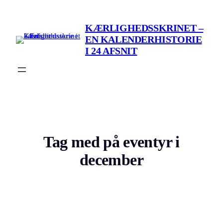
Spring
til
KÆRLIGHEDSSKRINET –
indhold
EN KALENDERHISTORIE
I 24 AFSNIT
Tag med på eventyr i
december