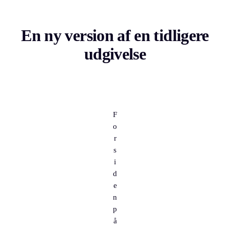
En ny version af en tidligere
udgivelse
F
o
r
s
i
d
e
n
p
å